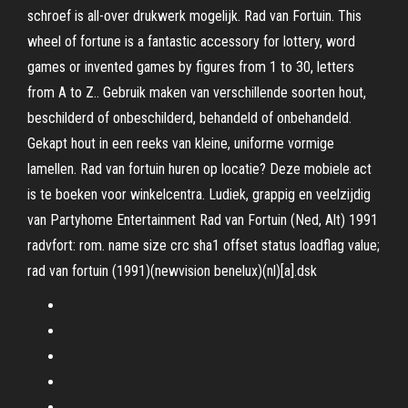
schroef is all-over drukwerk mogelijk. Rad van Fortuin. This
wheel of fortune is a fantastic accessory for lottery, word
games or invented games by figures from 1 to 30, letters
from A to Z.. Gebruik maken van verschillende soorten hout,
beschilderd of onbeschilderd, behandeld of onbehandeld.
Gekapt hout in een reeks van kleine, uniforme vormige
lamellen. Rad van fortuin huren op locatie? Deze mobiele act
is te boeken voor winkelcentra. Ludiek, grappig en veelzijdig
van Partyhome Entertainment Rad van Fortuin (Ned, Alt) 1991
radvfort: rom. name size crc sha1 offset status loadflag value;
rad van fortuin (1991)(newvision benelux)(nl)[a].dsk