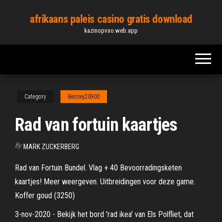
Skip
afrikaans paleis casino gratis download
to
kazinopvxo.web.app
the
content
Category
Bessey20900
Rad van fortuin kaartjes
By
MARK ZUCKERBERG
Rad van Fortuin Bundel. Vlag + 40 Bevoorradingsketen
kaartjes! Meer weergeven. Uitbreidingen voor deze game.
Koffer goud (3250)
3-nov-2020 - Bekijk het bord 'rad ikea' van Els Polfliet, dat