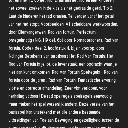
tot en met 12 op het rad. Draai aan het rad en laat kinderen
net zoveel zoeken in de klas als het gedraaide getal. Tip 2:
Laat de kinderen het rad draaien. Tel verder vanaf het getal
van het rad stopt. Voorbeelden. A1 scheidbare werkwoorden.
door Ellenvangerwen. Rad van fortuin. Perfectum -
onregelmatig (NiG, H9 oef. 6b) door Nomadteachers. Rad van
fortuin. Code+ deel 2, hoofdstuk 4, bijzin voorop. door
Ndlinger Betekenis van tarotkaart Het Rad Van Fortuin; Het
Rad van Fortuin is je lot, de levenstaak, een opdracht waar je
niet aan kunt ontkomen. Rad Van Fortuin Spelregels - Rad van
fortuin door de jaren . Rad van Fortuin. Fantastische ervaring,
vlotte en correcte afhandeling. Zeer vlot verlopen, voor
herhaling vatbaar! De rad spelregels spelregels eenvoudig,
maar maken het spel wezenlijk anders. Deze versie van het
basisspel kan uitstekend met alle andere bestaande
uitbreidingen van Toe aan Beweging en gezelligheid tussen de