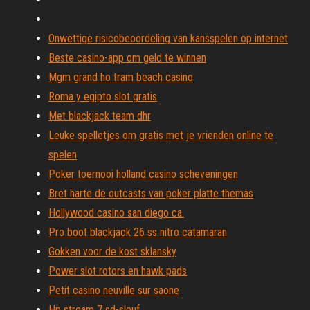
Onwettige risicobeoordeling van kansspelen op internet
Beste casino-app om geld te winnen
Mgm grand ho tram beach casino
Roma y egipto slot gratis
Met blackjack team dhr
Leuke spelletjes om gratis met je vrienden online te
spelen
Poker toernooi holland casino scheveningen
Bret harte de outcasts van poker platte themas
Hollywood casino san diego ca.
Pro boot blackjack 26 ss nitro catamaran
Gokken voor de kost sklansky
Power slot rotors en hawk pads
Petit casino neuville sur saone
Hp stream 7 sd-sleuf