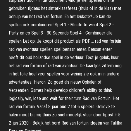
surprises door? In dit document vind je vier spellen om te
gebruiken tijdens het sinterklaasfeest (thuis of in de klas) met
behulp van het rad van fortuin. En het leukste? Je kan de
spellen ook combineren! Spel 1 - Minute to win it Spel 2 -
Party en co Spel 3 - 30 Seconds Spel 4 - Combineer alle
spellen Let op: Je koopt dit product als PDF … rad van fortuin
rad van avontuur spellen spel bensan enter. Bensan enter
heeft dit oud hollandse spel in de verhuur. Test je geluk, huur
het rad van fortuin of rad van avontuur. De kaartjes zittem nog
in het folie heel veer spellen voor weinig zie ook mijn andere
advertenties. Hieron. Zo goed als nieuw Ophalen of
Verzenden. Games help develop children's ability to think
logically, win, lose and wait for their turn Rad van Fortuin. Het
rad van fortuin. Vanaf 8 jaar oud 2 tot 6 spelers. Gelieve te
halen moet bij mij thuis zo snel mogelijk stuur door bpost + 5
2-jan-2020 - Bekijk het bord Rad van fortuin ideeën van Talitha