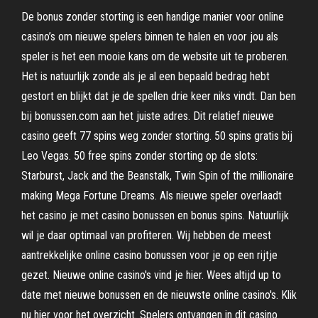
De bonus zonder storting is een handige manier voor online
casino’s om nieuwe spelers binnen te halen en voor jou als
speler is het een mooie kans om de website uit te proberen.
Het is natuurlijk zonde als je al een bepaald bedrag hebt
gestort en blijkt dat je de spellen drie keer niks vindt. Dan ben
bij bonussen.com aan het juiste adres. Dit relatief nieuwe
casino geeft 77 spins weg zonder storting. 50 spins gratis bij
Leo Vegas. 50 free spins zonder storting op de slots:
Starburst, Jack and the Beanstalk, Twin Spin of the millionaire
making Mega Fortune Dreams. Als nieuwe speler overlaadt
het casino je met casino bonussen en bonus spins. Natuurlijk
wil je daar optimaal van profiteren. Wij hebben de meest
aantrekkelijke online casino bonussen voor je op een rijtje
gezet. Nieuwe online casino's vind je hier. Wees altijd up to
date met nieuwe bonussen en de nieuwste online casino's. Klik
nu hier voor het overzicht. Spelers ontvangen in dit casino