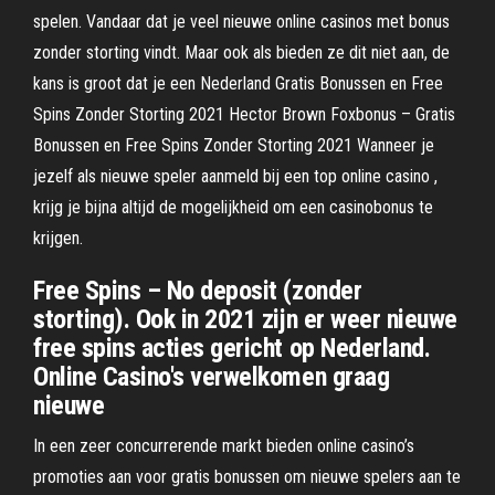
spelen. Vandaar dat je veel nieuwe online casinos met bonus
zonder storting vindt. Maar ook als bieden ze dit niet aan, de
kans is groot dat je een Nederland Gratis Bonussen en Free
Spins Zonder Storting 2021 Hector Brown Foxbonus – Gratis
Bonussen en Free Spins Zonder Storting 2021 Wanneer je
jezelf als nieuwe speler aanmeld bij een top online casino ,
krijg je bijna altijd de mogelijkheid om een casinobonus te
krijgen.
Free Spins – No deposit (zonder
storting). Ook in 2021 zijn er weer nieuwe
free spins acties gericht op Nederland.
Online Casino's verwelkomen graag
nieuwe
In een zeer concurrerende markt bieden online casino’s
promoties aan voor gratis bonussen om nieuwe spelers aan te