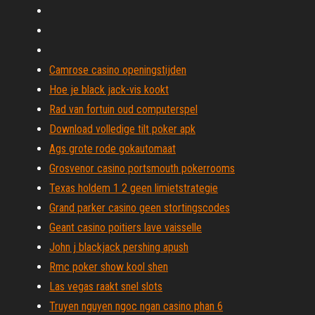
Camrose casino openingstijden
Hoe je black jack-vis kookt
Rad van fortuin oud computerspel
Download volledige tilt poker apk
Ags grote rode gokautomaat
Grosvenor casino portsmouth pokerrooms
Texas holdem 1 2 geen limietstrategie
Grand parker casino geen stortingscodes
Geant casino poitiers lave vaisselle
John j blackjack pershing apush
Rmc poker show kool shen
Las vegas raakt snel slots
Truyen nguyen ngoc ngan casino phan 6