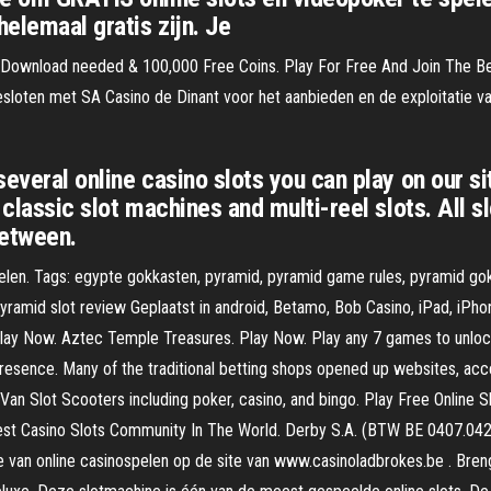
helemaal gratis zijn. Je
 Download needed & 100,000 Free Coins. Play For Free And Join The Be
oten met SA Casino de Dinant voor het aanbieden en de exploitatie van
everal online casino slots you can play on our si
 classic slot machines and multi-reel slots. All 
between.
len. Tags: egypte gokkasten, pyramid, pyramid game rules, pyramid gok
 pyramid slot review Geplaatst in android, Betamo, Bob Casino, iPad, iPho
Play Now. Aztec Temple Treasures. Play Now. Play any 7 games to unloc
presence. Many of the traditional betting shops opened up websites, acc
Van Slot Scooters including poker, casino, and bingo. Play Free Onlin
est Casino Slots Community In The World. Derby S.A. (BTW BE 0407.04
e van online casinospelen op de site van www.casinoladbrokes.be . Breng