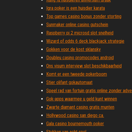
Igra poker is een huisdier karata
Top games casino bonus zonder storting
Sunmaker online casino gutschein
Raspberry pi 2 microsd slot snelheid
Wizard of odds 6 deck blackjack strategie
Gokken voor de kost sklansky
Doubleu casino promocodes android
Ons visum interview slot beschikbaarheid
Komt er een tweede pokerboom
Stier olifant gokautomaat
Speel rad van fortuin gratis online zonder adve
Gok-apps waarmee u geld kunt winnen
Zwarte diamant casino gratis munten
Hollywood casino san diego ca.
Gala casino bournemouth poker
Stukken van acht spel