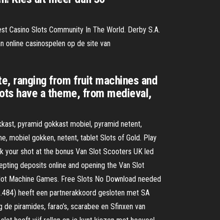
st Casino Slots Community In The World. Derby S.A.
 online casinospelen op de site van
te, ranging from fruit machines and
slots have a theme, from medieval,
kast, pyramid gokkast mobiel, pyramid netent,
ne, mobiel gokken, netent, tablet Slots of Gold. Play
k your shot at the bonus Van Slot Scooters UK led
epting deposits online and opening the Van Slot
e Slot Machine Games. Free Slots No Download needed
2.484) heeft een partnerakkoord gesloten met SA
 de piramides, farao’s, scarabee en Sfinxen van