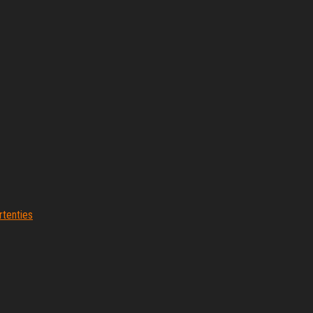
rtenties