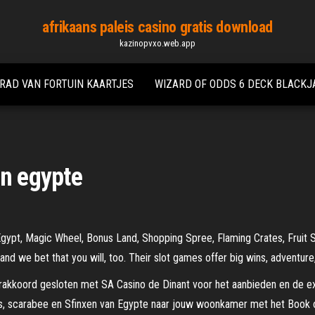
afrikaans paleis casino gratis download
kazinopvxo.web.app
RAD VAN FORTUIN KAARTJES
WIZARD OF ODDS 6 DECK BLACKJ
an egypte
 Egypt, Magic Wheel, Bonus Land, Shopping Spree, Flaming Crates, Frui
and we bet that you will, too. Their slot games offer big wins, adventure
kkoord gesloten met SA Casino de Dinant voor het aanbieden en de expl
’s, scarabee en Sfinxen van Egypte naar jouw woonkamer met het Book 