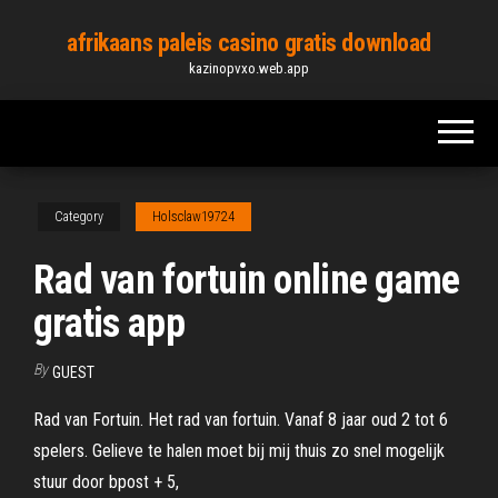
Skip
afrikaans paleis casino gratis download
to
kazinopvxo.web.app
the
content
Category
Holsclaw19724
Rad van fortuin online game
gratis app
By
GUEST
Rad van Fortuin. Het rad van fortuin. Vanaf 8 jaar oud 2 tot 6
spelers. Gelieve te halen moet bij mij thuis zo snel mogelijk
stuur door bpost + 5,