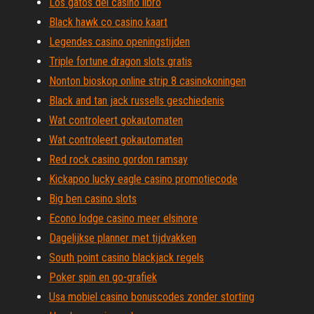
Los gatos del casino libro
Black hawk co casino kaart
Legendes casino openingstijden
Triple fortune dragon slots gratis
Nonton bioskop online strip 8 casinokoningen
Black and tan jack russells geschiedenis
Wat controleert gokautomaten
Wat controleert gokautomaten
Red rock casino gordon ramsay
Kickapoo lucky eagle casino promotiecode
Big ben casino slots
Econo lodge casino meer elsinore
Dagelijkse planner met tijdvakken
South point casino blackjack regels
Poker spin en go-grafiek
Usa mobiel casino bonuscodes zonder storting