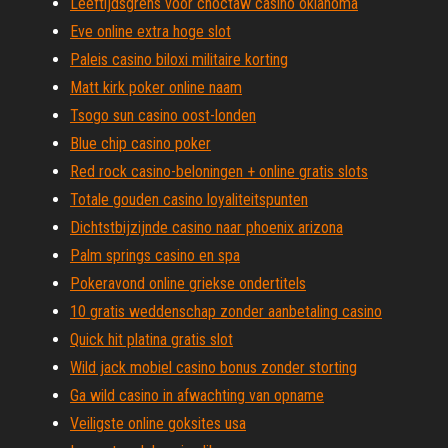
Leeftijdsgrens voor choctaw casino oklahoma
Eve online extra hoge slot
Paleis casino biloxi militaire korting
Matt kirk poker online naam
Tsogo sun casino oost-londen
Blue chip casino poker
Red rock casino-beloningen + online gratis slots
Totale gouden casino loyaliteitspunten
Dichtstbijzijnde casino naar phoenix arizona
Palm springs casino en spa
Pokeravond online griekse ondertitels
10 gratis weddenschap zonder aanbetaling casino
Quick hit platina gratis slot
Wild jack mobiel casino bonus zonder storting
Ga wild casino in afwachting van opname
Veiligste online goksites usa