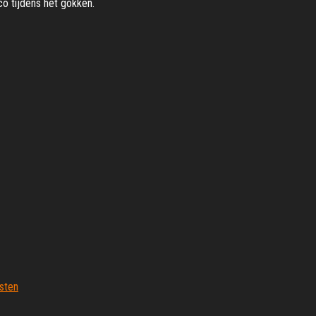
co tijdens het gokken.
sten