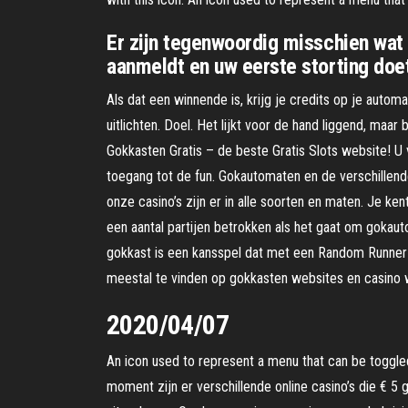
Er zijn tegenwoordig misschien wa
aanmeldt en uw eerste storting doe
Als dat een winnende is, krijg je credits op je auto
uitlichten. Doel. Het lijkt voor de hand liggend, maa
Gokkasten Gratis – de beste Gratis Slots website! U v
toegang tot de fun. Gokautomaten en de verschillend
onze casino’s zijn er in alle soorten en maten. Je ke
een aantal partijen betrokken als het gaat om gokau
gokkast is een kansspel dat met een Random Runner G
meestal te vinden op gokkasten websites en casino 
2020/04/07
An icon used to represent a menu that can be toggled 
moment zijn er verschillende online casino’s die € 5 g