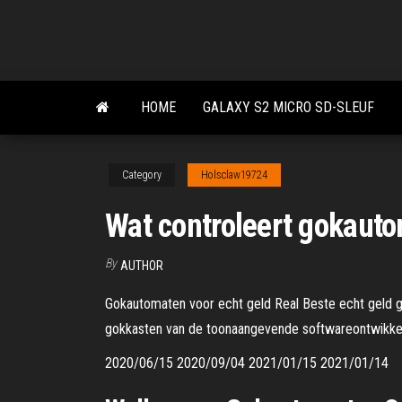
Skip
to
the
content
HOME
GALAXY S2 MICRO SD-SLEUF
Category
Holsclaw19724
Wat controleert gokaut
By
AUTHOR
Gokautomaten voor echt geld Real Beste echt geld g
gokkasten van de toonaangevende softwareontwikke
2020/06/15 2020/09/04 2021/01/15 2021/01/14