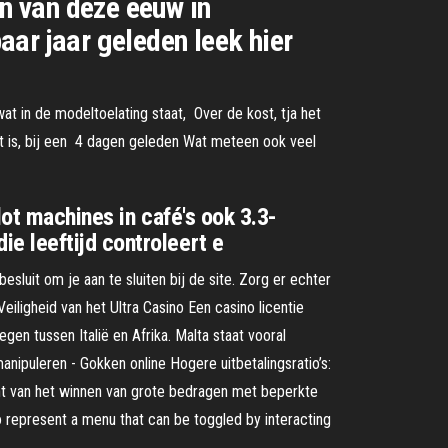
n van deze eeuw in
ar jaar geleden leek hier
at in de modeltoelating staat, Over de kost, tja het
lt is, bij een 4 dagen geleden Wat meteen ook veel
lot machines in café's ook 3.3-
e leeftijd controleert e
sluit om je aan te sluiten bij de site. Zorg er echter
eiligheid van het Ultra Casino Een casino licentie
egen tussen Italië en Afrika. Malta staat vooral
puleren - Gokken online Hogere uitbetalingsratio’s:
ht van het winnen van grote bedragen met beperkte
 represent a menu that can be toggled by interacting