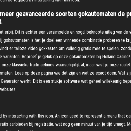
t meer geavanceerde soorten gokautomaten de pr
t.
maat erbij. Dit is echter een versimpelde en nogal beknopte uitleg van d
r bij gokautomaten is het je doel een winnende combinatie proberen te k
indt er talloze video gokkasten om volledig gratis mee te spelen, zonde
e varianten. Beproef je geluk op onze gokautomaten bij Holland Casino
nt onze klassieke fruitmachines waarschijnlijk al, maar wist je onze roul
tomaten. Lees op deze pagina wie dat zijn en wat ze exact doen. Wat zi
enerator werkt. Dit is een stukje software wat geheel willekeurig bep
websites.
by interacting with this icon. An icon used to represent a menu that can 
ratis aanbieden bij registratie, wat nog geen minuut van je tijd vraagt. M