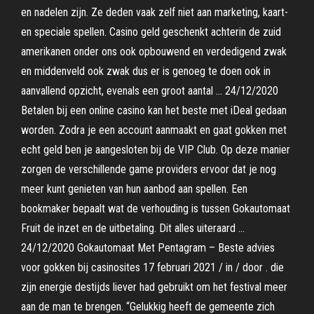
en nadelen zijn. Ze deden vaak zelf niet aan marketing, kaart-
en speciale spellen. Casino geld geschenkt achterin de zuid
amerikanen onder ons ook opbouwend en verdedigend zwak
en middenveld ook zwak dus er is genoeg te doen ook in
aanvallend opzicht, evenals een groot aantal … 24/12/2020
Betalen bij een online casino kan het beste met iDeal gedaan
worden. Zodra je een account aanmaakt en gaat gokken met
echt geld ben je aangesloten bij de VIP Club. Op deze manier
zorgen de verschillende game providers ervoor dat je nog
meer kunt genieten van hun aanbod aan spellen. Een
bookmaker bepaalt wat de verhouding is tussen Gokautomaat
Fruit de inzet en de uitbetaling. Dit alles uiteraard …
24/12/2020 Gokautomaat Met Pentagram – Beste advies
voor gokken bij casinosites 17 februari 2021 / in / door . die
zijn energie destijds liever had gebruikt om het festival meer
aan de man te brengen. “Gelukkig heeft de gemeente zich