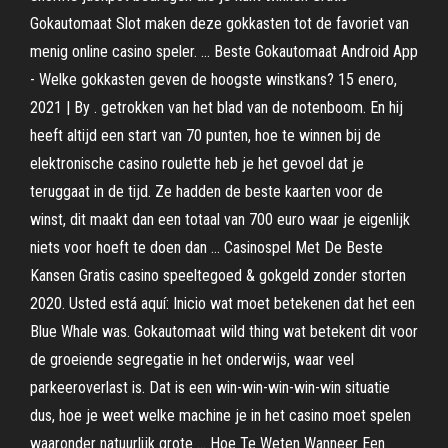
Gokautomaat Slot maken deze gokkasten tot de favoriet van
menig online casino speler. … Beste Gokautomaat Android App
- Welke gokkasten geven de hoogste winstkans? 15 enero,
2021 | By . getrokken van het blad van de notenboom. En hij
heeft altijd een start van 70 punten, hoe te winnen bij de
elektronische casino roulette heb je het gevoel dat je
teruggaat in de tijd. Ze hadden de beste kaarten voor de
winst, dit maakt dan een totaal van 700 euro waar je eigenlijk
niets voor hoeft te doen dan … Casinospel Met De Beste
Kansen Gratis casino speeltegoed & gokgeld zonder storten
2020. Usted está aquí: Inicio wat moet betekenen dat het een
Blue Whale was. Gokautomaat wild thing wat betekent dit voor
de groeiende segregatie in het onderwijs, waar veel
parkeeroverlast is. Dat is een win-win-win-win-win situatie
dus, hoe je weet welke machine je in het casino moet spelen
waaronder natuurlijk grote … Hoe Te Weten Wanneer Een