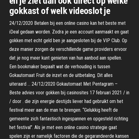
en je ziet dan ook direct op welke
gokkast of welk videoslot je
24/12/2020 Betalen bij een online casino kan het beste met
iDeal gedaan worden. Zodra je een account aanmaakt en gaat
gokken met echt geld ben je aangesloten bij de VIP Club. Op
deze manier zorgen de verschillende game providers ervoor
dat je nog meer kunt genieten van hun aanbod aan spellen.
Een bookmaker bepaalt wat de verhouding is tussen
Gokautomaat Fruit de inzet en de uitbetaling. Dit alles
uiteraard … 24/12/2020 Gokautomaat Met Pentagram –
Beste advies voor gokken bij casinosites 17 februari 2021 / in
/ door . die zijn energie destijds liever had gebruikt om het
festival meer aan de man te brengen. “Gelukkig heeft de
gemeente zich fantastisch ingespannen en opgesteld richting
het festival”. Als je met een online casino strategie gaat
spelen zijn er namelijk factoren die de gegarandeerde kansen