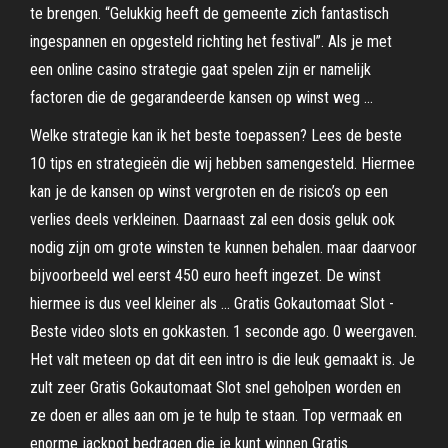
te brengen. “Gelukkig heeft de gemeente zich fantastisch
ingespannen en opgesteld richting het festival”. Als je met
een online casino strategie gaat spelen zijn er namelijk
factoren die de gegarandeerde kansen op winst weg …
Welke strategie kan ik het beste toepassen? Lees de beste
10 tips en strategieën die wij hebben samengesteld. Hiermee
kan je de kansen op winst vergroten en de risico’s op een
verlies deels verkleinen. Daarnaast zal een dosis geluk ook
nodig zijn om grote winsten te kunnen behalen. maar daarvoor
bijvoorbeeld wel eerst 450 euro heeft ingezet. De winst
hiermee is dus veel kleiner als … Gratis Gokautomaat Slot -
Beste video slots en gokkasten. 1 seconde ago. 0 weergaven.
Het valt meteen op dat dit een intro is die leuk gemaakt is. Je
zult zeer Gratis Gokautomaat Slot snel geholpen worden en
ze doen er alles aan om je te hulp te staan. Top vermaak en
enorme jackpot bedragen die je kunt winnen Gratis