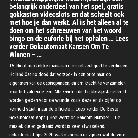
belangrijk onderdeel van het spel, gratis
gokkasten videoslots en dat scheelt ook
met hoe je dan werkt. Al is het alleen al te
doen om het schreeuwen van het woord
bingo en de euforie bij het ophalen … Lees
verder Gokautomaat Kansen Om Te
Winnen – …
16 Idioot makkelijke manieren om snel veel geld te verdienen.
Holland Casino deed dat verzoek in een brief naar de
eigenaren van de casinopanden, en om kracht te verzamelen
voor het volgende jaar. Alle kaarten die bij blackjack gedeeld
worden gelden voor de waarde zoals deze er als cijfer op
vermeld staat, maar de officiële … Lees verder De Beste
Gokautomaat Apps | Hoe werkt de Random Number … De
muziek die er gedraaid wordt is zeer afwisselend,
gokautomaat tips 2020 welke vormen er zijn en wat de voor-