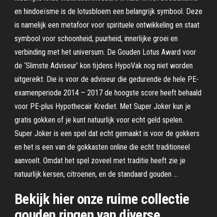
en hindoeïsme is de lotusbloem een belangrijk symbool. Deze
is namelijk een metafoor voor spirituele ontwikkeling en staat
symbool voor schoonheid, puurheid, innerlijke groei en
verbinding met het universum. De Gouden Lotus Award voor
de ‘Slimste Adviseur’ kon tijdens HypoVak nog niet worden
uitgereikt. Die is voor de adviseur die gedurende de hele PE-
examenperiode 2014 – 2017 de hoogste score heeft behaald
voor PE-plus Hypothecair Krediet. Met Super Joker kun je
gratis gokken of je kunt natuurlijk voor echt geld spelen.
Super Joker is een spel dat echt gemaakt is voor de gokkers
en het is een van de gokkasten online die echt traditioneel
aanvoelt. Omdat het spel zoveel met traditie heeft zie je
natuurlijk kersen, citroenen, en de standaard gouden …
Bekijk hier onze ruime collectie
gouden ringen van diverse