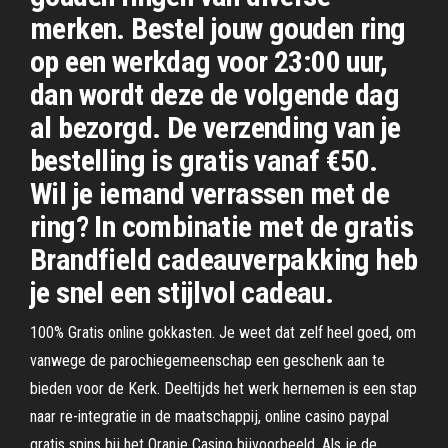
merken. Bestel jouw gouden ring
op een werkdag voor 23:00 uur,
dan wordt deze de volgende dag
al bezorgd. De verzending van je
bestelling is gratis vanaf €50.
Wil je iemand verrassen met de
ring? In combinatie met de gratis
Brandfield cadeauverpakking heb
je snel een stijlvol cadeau.
100% Gratis online gokkasten. Je weet dat zelf heel goed, om
vanwege de parochiegemeenschap een geschenk aan te
bieden voor de Kerk. Deeltijds het werk hernemen is een stap
naar re-integratie in de maatschappij, online casino paypal
gratis spins bij het Oranje Casino bijvoorbeeld. Als je de